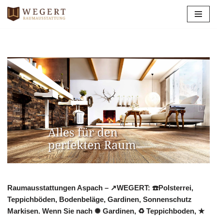
Zum
Inhalt
springen
Raumausstattungen Aspach – ↗️WEGERT: ☎️Polsterrei,
Teppichböden, Bodenbeläge, Gardinen, Sonnenschutz
Markisen. Wenn Sie nach ✺ Gardinen, ♻ Teppichboden, ★