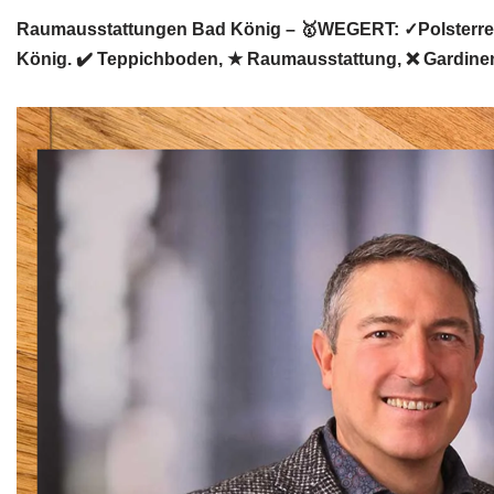
Raumausstattungen Bad König – 🥇WEGERT: ✓Polsterrei,
König. ✔️ Teppichboden, ★ Raumausstattung, ❌ Gardinen