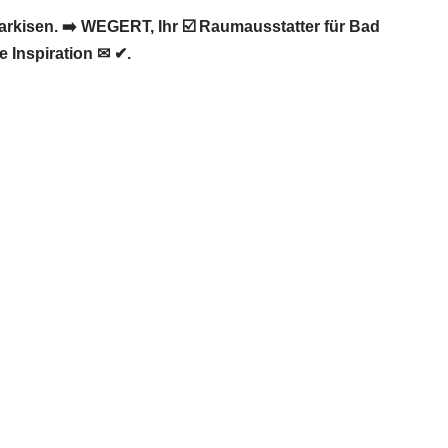
kisen. ➡️ WEGERT, Ihr ☑️ Raumausstatter für Bad
 Inspiration ✉ ✔.