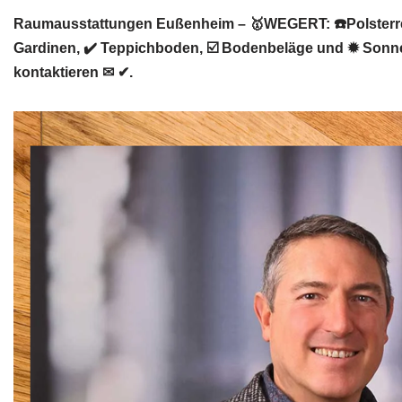
Raumausstattungen Eußenheim – 🥇WEGERT: ☎️Polsterre
Gardinen, ✔️ Teppichboden, ☑️ Bodenbeläge und ✹ Sonne
kontaktieren ✉ ✔.