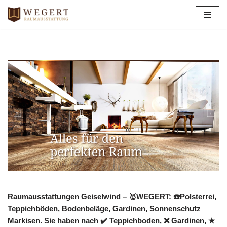
Zum
Inhalt
springen
Raumausstattungen Geiselwind – 🥇WEGERT: ☎️Polsterrei,
Teppichböden, Bodenbeläge, Gardinen, Sonnenschutz
Markisen. Sie haben nach ✔️ Teppichboden, ❌ Gardinen, ★