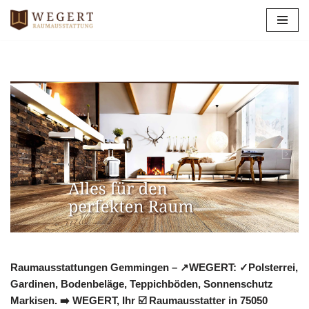
Zum
Inhalt
springen
Raumausstattungen Gemmingen – ↗️WEGERT: ✓Polsterrei,
Gardinen, Bodenbeläge, Teppichböden, Sonnenschutz
Markisen. ➡️ WEGERT, Ihr ☑️ Raumausstatter in 75050