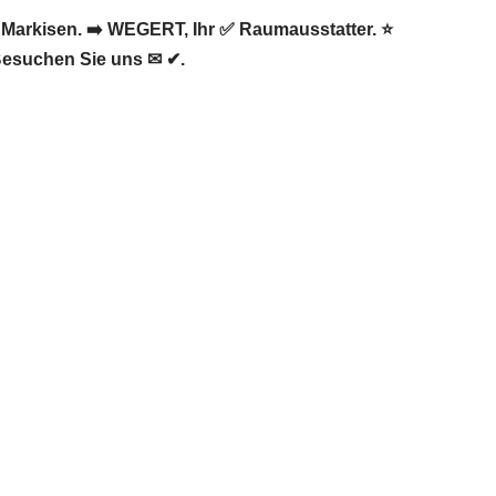
arkisen. ➡️ WEGERT, Ihr ✅ Raumausstatter. ⭐
esuchen Sie uns ✉ ✔.