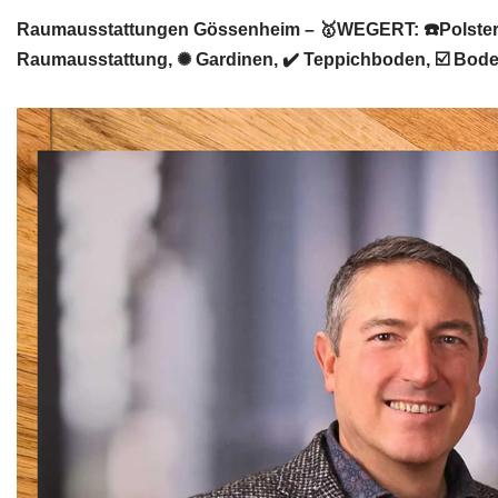
Raumausstattungen Gössenheim – 🥇WEGERT: ☎️Polsterre
Raumausstattung, ✺ Gardinen, ✔️ Teppichboden, ☑️ Bo