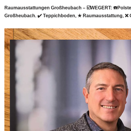
Raumausstattungen Großheubach – ☑️WEGERT: ☎️Polsterr
Großheubach. ✔️ Teppichboden, ★ Raumausstattung, ❌ 