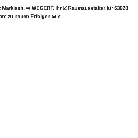
arkisen. ➡️ WEGERT, Ihr ☑️ Raumausstatter für 63920
am zu neuen Erfolgen ✉ ✔.