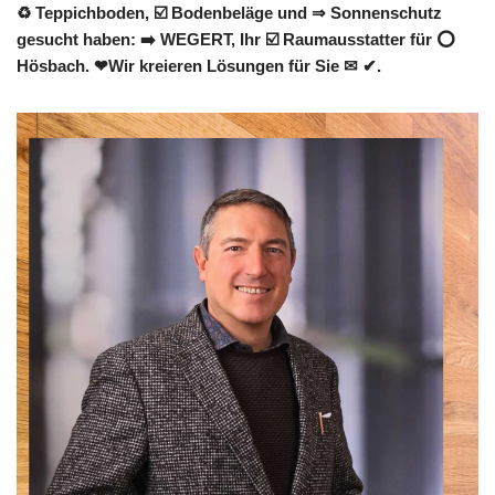
♻ Teppichboden, ☑️ Bodenbeläge und ⇒ Sonnenschutz
gesucht haben: ➡️ WEGERT, Ihr ☑️ Raumausstatter für ⭕
Hösbach. ❤Wir kreieren Lösungen für Sie ✉ ✔.