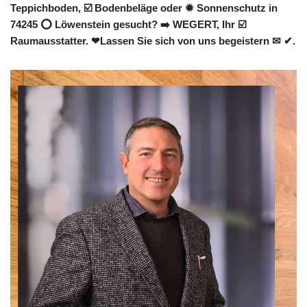
Teppichboden, ☑️ Bodenbeläge oder ✹ Sonnenschutz in
74245 ⭕ Löwenstein gesucht? ➡️ WEGERT, Ihr ☑️
Raumausstatter. ❤Lassen Sie sich von uns begeistern ✉ ✔.