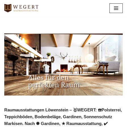
Zum
Inhalt
springen
Raumausstattungen Löwenstein – 🥇WEGERT: ☎️Polsterrei,
Teppichböden, Bodenbeläge, Gardinen, Sonnenschutz
Markisen. Nach ✺ Gardinen, ★ Raumausstattung, ✔️