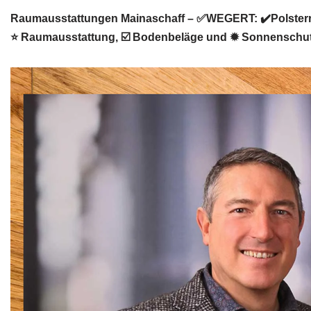
Raumausstattungen Mainaschaff – ✅WEGERT: ✔️Polsterre
⭐ Raumausstattung, ☑️ Bodenbeläge und ✹ Sonnenschutz 