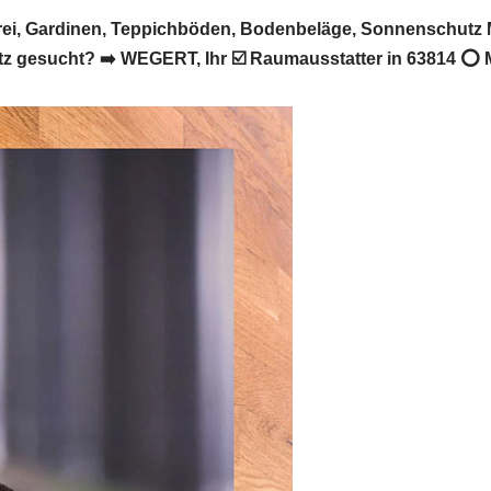
i, Gardinen, Teppichböden, Bodenbeläge, Sonnenschutz M
gesucht? ➡️ WEGERT, Ihr ☑️ Raumausstatter in 63814 ⭕ Ma