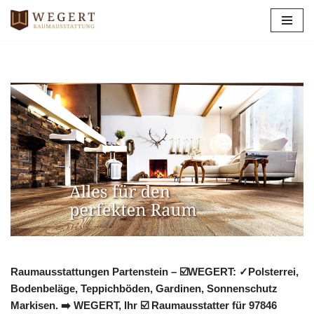
Zum
Inhalt
springen
Raumausstattungen Partenstein – ☑️WEGERT: ✓Polsterrei,
Bodenbeläge, Teppichböden, Gardinen, Sonnenschutz
Markisen. ➡️ WEGERT, Ihr ☑️ Raumausstatter für 97846