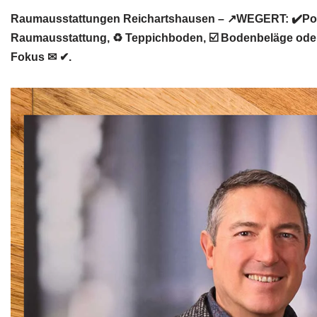
Raumausstattungen Reichartshausen – ↗️WEGERT: ✔️Pols
Raumausstattung, ♻ Teppichboden, ☑️ Bodenbeläge oder
Fokus ✉ ✔.