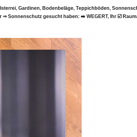
terrei, Gardinen, Bodenbeläge, Teppichböden, Sonnensch
 ⇒ Sonnenschutz gesucht haben: ➡️ WEGERT, Ihr ☑️ Raumau