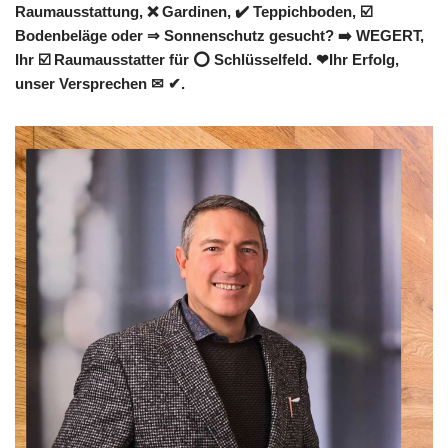
Raumausstattung, ❌ Gardinen, ✔️ Teppichboden, ☑️
Bodenbeläge oder ⇒ Sonnenschutz gesucht? ➡️ WEGERT,
Ihr ☑️ Raumausstatter für ⭕ Schlüsselfeld. ❤Ihr Erfolg,
unser Versprechen ✉ ✔.