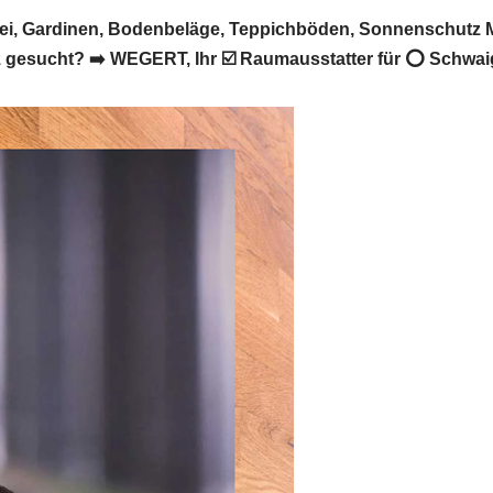
i, Gardinen, Bodenbeläge, Teppichböden, Sonnenschutz M
 gesucht? ➡️ WEGERT, Ihr ☑️ Raumausstatter für ⭕ Schwa