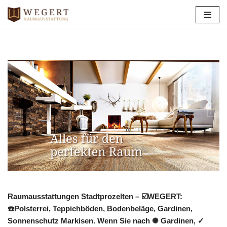
Zum
Inhalt
springen
Raumausstattungen Stadtprozelten – ☑️WEGERT:
☎️Polsterrei, Teppichböden, Bodenbeläge, Gardinen,
Sonnenschutz Markisen. Wenn Sie nach ✺ Gardinen, ✓