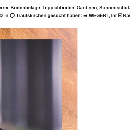
rei, Bodenbeläge, Teppichböden, Gardinen, Sonnenschutz
in ⭕ Trautskirchen gesucht haben: ➡️ WEGERT, Ihr ☑️ Rau