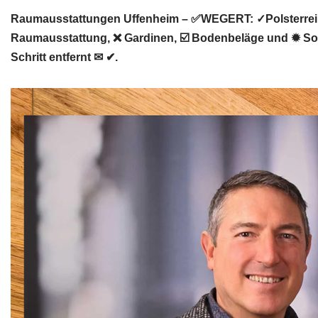
Raumausstattungen Uffenheim – ✅WEGERT: ✓Polsterrei,
Raumausstattung, ❌ Gardinen, ☑️ Bodenbeläge und ✹ Son
Schritt entfernt ✉ ✔.