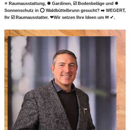
⭐ Raumausstattung, ✺ Gardinen, ☑️ Bodenbeläge und ✹
Sonnenschutz in ⭕ Waldbüttelbrunn gesucht? ➡️ WEGERT,
Ihr ☑️ Raumausstatter. ❤Wir setzen Ihre Ideen um ✉ ✔.