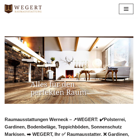
Zum
Inhalt
springen
Raumausstattungen Werneck – ↗️WEGERT: ✔️Polsterrei,
Gardinen, Bodenbeläge, Teppichböden, Sonnenschutz
Markisen. ➡️ WEGERT, Ihr ✅ Raumausstatter. ❌ Gardinen,