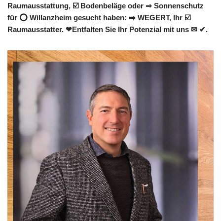
Raumausstattung, ☑️ Bodenbeläge oder ⇒ Sonnenschutz
für ⭕ Willanzheim gesucht haben: ➡️ WEGERT, Ihr ☑️
Raumausstatter. ❤Entfalten Sie Ihr Potenzial mit uns ✉ ✔.