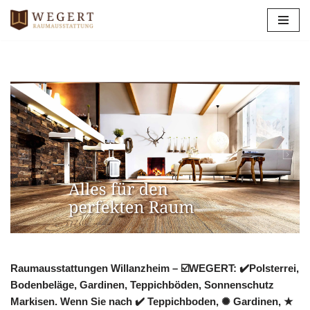
Zum
Inhalt
springen
Raumausstattungen Willanzheim – ☑️WEGERT: ✔️Polsterrei,
Bodenbeläge, Gardinen, Teppichböden, Sonnenschutz
Markisen. Wenn Sie nach ✔️ Teppichboden, ✺ Gardinen, ★