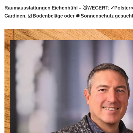
Raumausstattungen Eichenbühl – 🥇WEGERT: ✓Polsterre
Gardinen, ☑️ Bodenbeläge oder ✹ Sonnenschutz gesucht? 