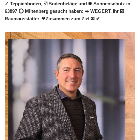
✓ Teppichboden, ☑️ Bodenbeläge und ✹ Sonnenschutz in
63897 ⭕ Miltenberg gesucht haben: ➡️ WEGERT, Ihr ☑️
Raumausstatter. ❤Zusammen zum Ziel ✉ ✔.