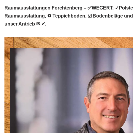
Raumausstattungen Forchtenberg – ✅WEGERT: ✓Polsterr
Raumausstattung, ♻ Teppichboden, ☑️ Bodenbeläge und 
unser Antrieb ✉ ✔.