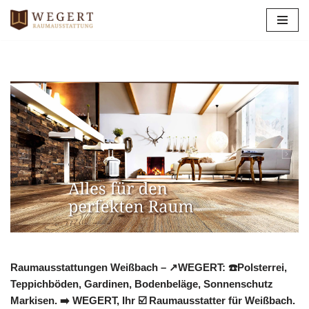
Zum
Inhalt
springen
Raumausstattungen Weißbach – ↗️WEGERT: ☎️Polsterrei,
Teppichböden, Gardinen, Bodenbeläge, Sonnenschutz
Markisen. ➡️ WEGERT, Ihr ☑️ Raumausstatter für Weißbach.