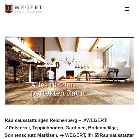
Zum
Inhalt
springen
Raumausstattungen Reichenberg – ↗️WEGERT:
✓Polsterrei, Teppichböden, Gardinen, Bodenbeläge,
Sonnenschutz Markisen. ➡️ WEGERT, Ihr ☑️ Raumausstatter